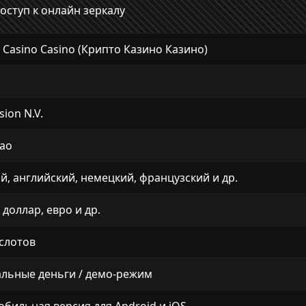
оступ к онлайн зеркалу
 Casino Casino (Крипто Казино Казино)
sion N.V.
ао
й, английский, немецкий, французский и др.
 доллар, евро и др.
 слотов
альные деньги / демо-режим