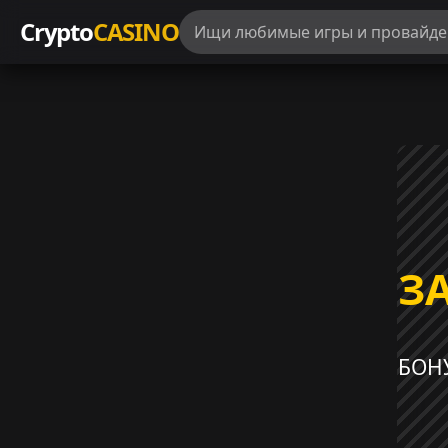
Crypto
CASINO
З
БОНУ