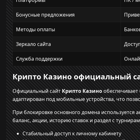
Платформы
ПК / м
Бонусные предложения
Привет
Методы оплаты
Банко
Зеркало сайта
Досту
Служба поддержки
Онлайн
Крипто Казино официальный са
Официальный сайт
Крипто Казино
обеспечивает б
адаптирован под мобильные устройства, что позво
При блокировке основного домена используется а
баланс, акции, историю ставок и раздел с турнирам
Стабильный доступ к личному кабинету