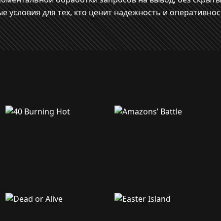
е условия для тех, кто ценит надежность и оперативнос