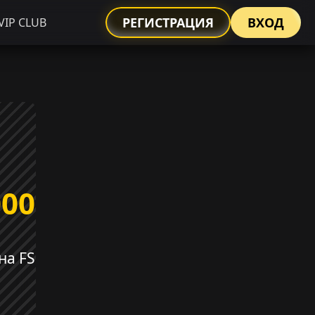
РЕГИСТРАЦИЯ
ВХОД
VIP CLUB
00
на FS