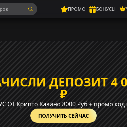
ПРОМО
БОНУСЫ
АЧИСЛИ ДЕПОЗИТ 4 0
₽
С ОТ Крипто Казино 8000 Руб + промо код 
ПОЛУЧИТЬ СЕЙЧАС