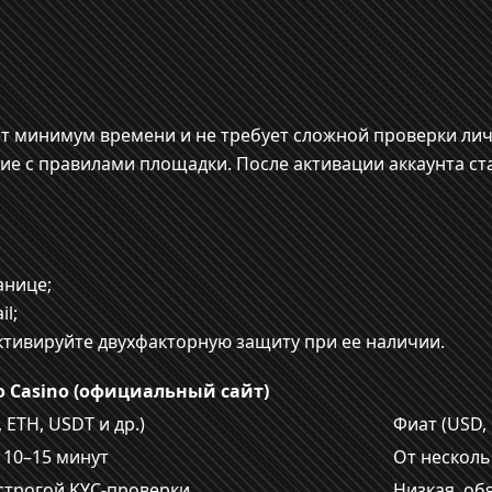
 минимум времени и не требует сложной проверки личн
ие с правилами площадки. После активации аккаунта с
анице;
l;
ктивируйте двухфакторную защиту при ее наличии.
o Casino (официальный сайт)
ETH, USDT и др.)
Фиат (USD, 
 10–15 минут
От несколь
 строгой KYC‑проверки
Низкая, об